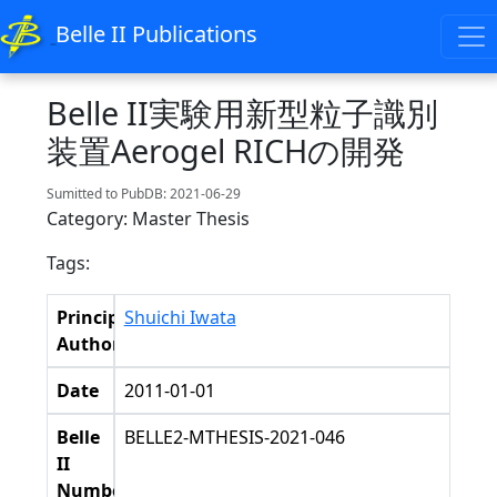
Belle II Publications
Belle II実験用新型粒子識別
装置Aerogel RICHの開発
Sumitted to PubDB: 2021-06-29
Category: Master Thesis
Tags:
Principal
Shuichi Iwata
Authors
Date
2011-01-01
Belle
BELLE2-MTHESIS-2021-046
II
Number