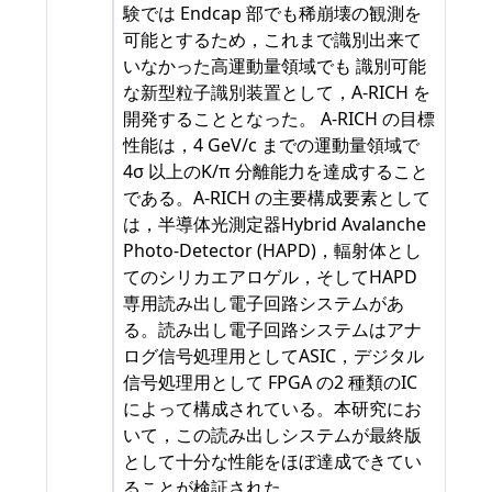
験では Endcap 部でも稀崩壊の観測を
可能とするため，これまで識別出来て
いなかった高運動量領域でも 識別可能
な新型粒子識別装置として，A-RICH を
開発することとなった。 A-RICH の目標
性能は，4 GeV/c までの運動量領域で
4σ 以上のK/π 分離能力を達成すること
である。A-RICH の主要構成要素として
は，半導体光測定器Hybrid Avalanche
Photo-Detector (HAPD)，輻射体とし
てのシリカエアロゲル，そしてHAPD
専用読み出し電子回路システムがあ
る。読み出し電子回路システムはアナ
ログ信号処理用としてASIC，デジタル
信号処理用として FPGA の2 種類のIC
によって構成されている。本研究にお
いて，この読み出しシステムが最終版
として十分な性能をほぼ達成できてい
ることが検証された。