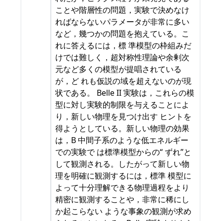
ことや階層性の問題，実験で決めなけ
ればならないパラメータが非常に多い
など，幾つかの問題を抱えている。こ
れに答えるには，標 準模型の枠組みだ
けでは難しく，超対称性理論や余剰次
元など多くの模型が提唱されている
が，ど れも仮説の域を超えないのが現
状である。 Belle II 実験は，これらの模
型に対し実験的制限を与えることによ
り，新しい物理を見つけ出す ヒントを
得ようとしている。新しい物理の効果
は，B 中間子系のような低エネルギー
での実験で は標準模型からの“ ずれ”と
して観測される。したがって新しい物
理を明確に観測するには，標準 模型に
よって十分理解できる物理過程をより
精密に観測することや，非常に稀にし
か起こらない ような事象の観測が求め