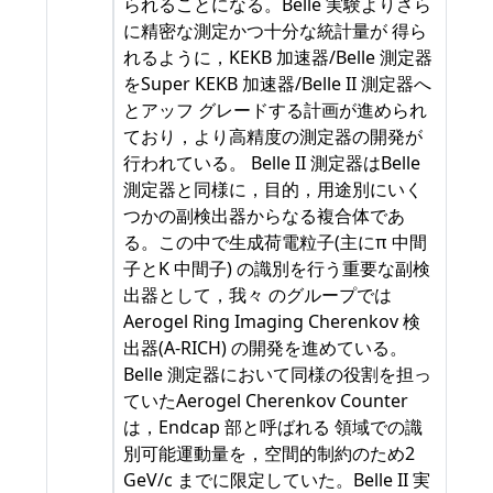
られることになる。Belle 実験よりさら
に精密な測定かつ十分な統計量が 得ら
れるように，KEKB 加速器/Belle 測定器
をSuper KEKB 加速器/Belle II 測定器へ
とアッフ グレードする計画が進められ
ており，より高精度の測定器の開発が
行われている。 Belle II 測定器はBelle
測定器と同様に，目的，用途別にいく
つかの副検出器からなる複合体であ
る。この中で生成荷電粒子(主にπ 中間
子とK 中間子) の識別を行う重要な副検
出器として，我々 のグループでは
Aerogel Ring Imaging Cherenkov 検
出器(A-RICH) の開発を進めている。
Belle 測定器において同様の役割を担っ
ていたAerogel Cherenkov Counter
は，Endcap 部と呼ばれる 領域での識
別可能運動量を，空間的制約のため2
GeV/c までに限定していた。Belle II 実