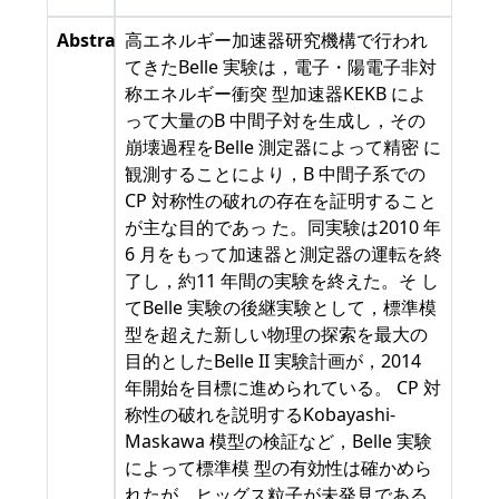
Abstract
高エネルギー加速器研究機構で行われ
てきたBelle 実験は，電子・陽電子非対
称エネルギー衝突 型加速器KEKB によ
って大量のB 中間子対を生成し，その
崩壊過程をBelle 測定器によって精密 に
観測することにより，B 中間子系での
CP 対称性の破れの存在を証明すること
が主な目的であっ た。同実験は2010 年
6 月をもって加速器と測定器の運転を終
了し，約11 年間の実験を終えた。そ し
てBelle 実験の後継実験として，標準模
型を超えた新しい物理の探索を最大の
目的としたBelle II 実験計画が，2014
年開始を目標に進められている。 CP 対
称性の破れを説明するKobayashi-
Maskawa 模型の検証など，Belle 実験
によって標準模 型の有効性は確かめら
れたが，ヒッグス粒子が未発見である