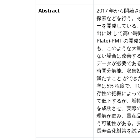
Abstract
2017 年から開始
探索などを行う。その
ーを開発している。K
出に対 して高い時間
Plate)-PMT
も、このような大量
ない場合は改善する
データが必要である
時間分解能、収集効
満たすこと ができ
率は5% 程度で、
存性の把握によって
て低下するが、増幅
を成功させ、実際の
理解が進み、量産品
う可能性がある。交
長寿命化対策を試