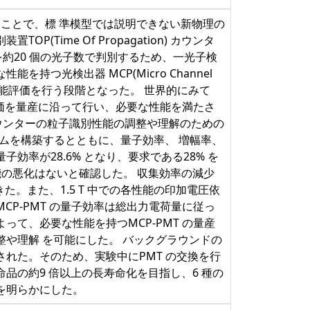
定することで、標 準模型では説明できない新物理の
ime Of Propagation) カウンタ
) を約20 個の光子数で判別するため、一光子検
つ光検出器 MCP(Micro Channel
量産や性能評価を行う段階となった。 世界的にみて
 価を量産に沿って行い、必要な性能を満たさ
 カウンターの粒子識別性能の調整や理解のための
システムを構築するとともに、量子効率、 増幅率、
率が28.6% となり、要求である28% を
分解能の悪化はないと確認した。 収集効率の減少
た。また、1.5 T 中での各性能の印加電圧依
P-PMT の量子効率は総出力電荷量に従っ
て、必要な性能を持つMCP-PMT の量産
整や理解 を可能にした。 バックグラウンドの
れた。そのため、実験中にPMT の交換を行
品の約9 倍以上の長寿命化を目指し、6 種の
を明らかにした。