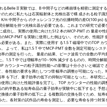
されるBelle II 実験では、B 中間子などの稀崩壊を精密に測
ために私たちは石英輻射体と光検出器で構 成される粒子識別装置TOP(T
/π 中間子から のチェレンコフ光の伝播時間の差O(100 ps
分解能を持つ光検出器が必要である。これまでの研究で必要な性能を持
 の開発に成功し、実際の使用に向けた512 本のMCP-PMT の 
のMCP-PMT を実験に使用した例はない。そのため、性能評
必要がある。また、実際に使用す る1.5 T 磁場中でのTOP
。 よって、私は1.5 T 中でMCP-PMT 全数を測定可能な
率の測定を行った。 量産の結果、ピーク波長での全数の平均量子効
た。1.5 T 中では増幅率が10∼90% 減少するものの、時間
TOP カウンターの粒子識別性能への影響は十分小さいと確認で き
、各性能の要求を満たしつつ増 幅率の調整が可能になった。MC
率 を下げ、量子効率の低下の抑制が可能となった。本研究によっ
使用に向けた性能評価を完了し、TOP カウンターの性能の調
の約半数ある短寿命品の量子効率が実験中に低下すると 予想さ
換後の量子効率の低下によ る複数回の交換を防ぐため、短寿命
 みた。各対策の試作品の寿命を測定し、必要な寿命を持つ対策