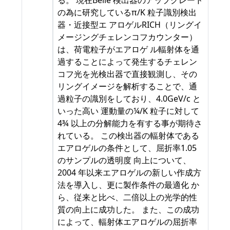
る。 現在Belle 検出器のアップグレード
の為に研究しているπ/K 粒子識別検出
器・近接型エ アロゲルRICH（リングイ
メージングチェレンコフカウンター）
は、荷電粒子がエアロゲ ル輻射体を通
過することによって発生するチェレン
コフ光を光検出器で直接観測し、その
リングイメージを解析することで、通
過粒子の識別をしており、4.0GeV/c と
いった高い 運動量の¼/K 粒子に対して
4¾ 以上の分解能力を有する事が期待さ
れている。 この検出器の輻射体である
エアロゲルの条件として、屈折率1.05
のサンプルの透明度 向上について、
2004 年以来エアロゲルの新しい作成方
法を導入し、更に製作条件の最適化 か
ら、従来と比べ、二倍以上の光学的性
質の向上に成功した。 また、この成功
によって、輻射体エアロゲルの屈折率