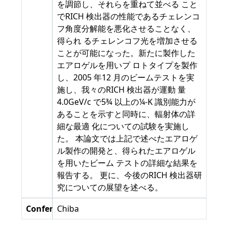
を調節し、それらを重ねて並べる こと
でRICH 検出器の性能であるチェレンコ
フ角度分解能を悪化させることなく、
得られ るチェレンコフ光を増加させる
ことが可能になった。新たに製作した
エアロゲルを用いプ ロトタイプを製作
し、2005 年12 月のビームテストを実
施し、我々のRICH 検出器が運動 量
4.0GeV/c で5¾ 以上の¼-K 識別能力が
あることを示すと同時に、輻射体の詳
細な最適 化についての試験を実施し
た。 本論文では上記で述べたエアロゲ
ル製作の開発と、得られたエアロゲル
を用いたビーム テストの詳細な結果を
報告する。 更に、今後のRICH 検出器研
究についての展望を述べる。
Conference
Chiba