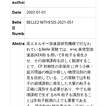
authors
Date
2007-01-01
Belle
BELLE2-MTHESIS-2021-051
II
Number
Abstract
高エネルギー加速器研究機構で行なわ
れているBelle 実験では、e+e¡ 衝突型加
速器(KEKB) を用いてB 粒子を発生さ
せ、その崩壊課程を詳しく観測するこ
とで、CP 対称性の非保存 に伴う小林・
益川理論の検証や新しい物理法則の発
見を目的している。この実験ではB 粒
子の崩壊課程に発生した大量の粒子を
正確に識別する必要があり、中でも崩
壊課程で生ず るπ/K 粒子を識別するこ
とはB 粒子観測の上でも重要である